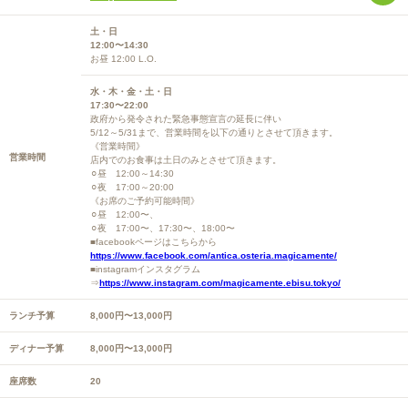
土・日
12:00〜14:30
お昼 12:00 L.O.
水・木・金・土・日
17:30〜22:00
政府から発令された緊急事態宣言の延長に伴い
5/12～5/31まで、営業時間を以下の通りとさせて頂きます。
《営業時間》
営業時間
店内でのお食事は土日のみとさせて頂きます。
⚪︎昼 12:00～14:30
⚪︎夜 17:00～20:00
《お席のご予約可能時間》
⚪︎昼 12:00〜、
⚪︎夜 17:00〜、17:30〜、18:00〜
■facebookページはこちらから
https://www.facebook.com/antica.osteria.magicamente/
■instagramインスタグラム
⇒
https://www.instagram.com/magicamente.ebisu.tokyo/
ランチ予算
8,000円〜13,000円
ディナー予算
8,000円〜13,000円
座席数
20