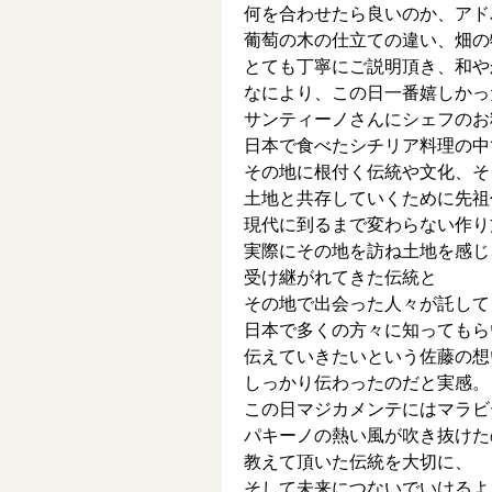
何を合わせたら良いのか、アド
葡萄の木の仕立ての違い、畑の
とても丁寧にご説明頂き、和や
なにより、この日一番嬉しかっ
サンティーノさんにシェフのお
日本で食べたシチリア料理の中
その地に根付く伝統や文化、そ
土地と共存していくために先祖
現代に到るまで変わらない作り
実際にその地を訪ね土地を感じ
受け継がれてきた伝統と
その地で出会った人々が託して
日本で多くの方々に知ってもら
伝えていきたいという佐藤の想
しっかり伝わったのだと実感。
この日マジカメンテにはマラビ
パキーノの熱い風が吹き抜けた
教えて頂いた伝統を大切に、
そして未来につないでいけるよ