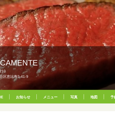
ICAMENTE
210
区恵比寿3-41-9
ME
お知らせ
メニュー
写真
地図
予