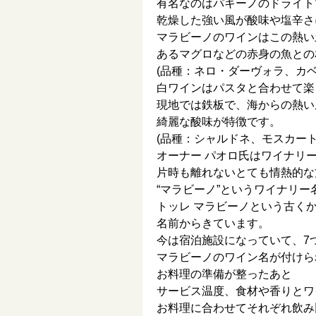
有名なのはパキーノのドライト
乾燥した強い風が酸味や塩辛さ
マラビーノのワインはこの熱い
あるマグロなどの赤身の魚との
(品種：ネロ・ダーヴォラ、カベ
白ワインはパスタと合わせて楽
現地では鉄板で、海からの熱い
綺麗な酸味が特徴です。
(品種：シャルドネ、モスカート
オーナー パオロ氏はワイナリ
片時も離れないとても情熱的な
“マラビーノ”というワイナリー
トッレ マラビーノという古く
名前からきています。
今は宿泊施設になっていて、7
マラビーノのワイン名が付けら
お料理の準備が整ったあと
サービス温度、食材や香りとワ
お料理に合わせてそれぞれ飲み