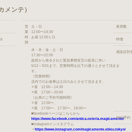
マジカメンテ）
営
土・日
座席数
業
12:00〜14:30
時
お昼 12:00 L.O.
特徴
9
間
水・木・金・土・日
感染症対
17:30〜22:00
政府から発令された緊急事態宣言の延長に伴い
5/12～5/31まで、営業時間を以下の通りとさせて頂きま
す。
《営業時間》
店内でのお食事は土日のみとさせて頂きます。
⚪︎昼 12:00～14:30
⚪︎夜 17:00～20:00
《お席のご予約可能時間》
⚪︎昼 12:00〜、
⚪︎夜 17:00〜、17:30〜、18:00〜
■facebookページはこちらから
Web予約
https://www.facebook.com/antica.osteria.magicamente/
■instagramインスタグラム
⇒
https://www.instagram.com/magicamente.ebisu.tokyo/