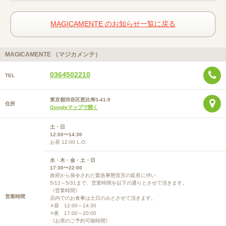
MAGICAMENTE のお知らせ一覧に戻る
MAGICAMENTE （マジカメンテ）
0364502210
TEL
東京都渋谷区恵比寿3-41-9
住所
Googleマップで開く
土・日
12:00〜14:30
お昼 12:00 L.O.
水・木・金・土・日
17:30〜22:00
政府から発令された緊急事態宣言の延長に伴い
5/12～5/31まで、営業時間を以下の通りとさせて頂きます。
《営業時間》
営業時間
店内でのお食事は土日のみとさせて頂きます。
⚪︎昼 12:00～14:30
⚪︎夜 17:00～20:00
《お席のご予約可能時間》