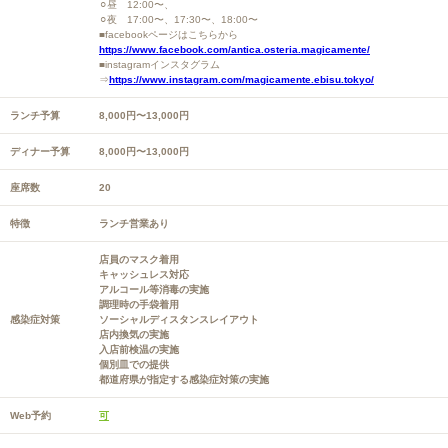
⚪︎昼 12:00〜、
⚪︎夜 17:00〜、17:30〜、18:00〜
■facebookページはこちらから
https://www.facebook.com/antica.osteria.magicamente/
■instagramインスタグラム
⇒
https://www.instagram.com/magicamente.ebisu.tokyo/
ランチ予算
8,000円〜13,000円
ディナー予算
8,000円〜13,000円
座席数
20
特徴
ランチ営業あり
店員のマスク着用
キャッシュレス対応
アルコール等消毒の実施
調理時の手袋着用
感染症対策
ソーシャルディスタンスレイアウト
店内換気の実施
入店前検温の実施
個別皿での提供
都道府県が指定する感染症対策の実施
Web予約
可