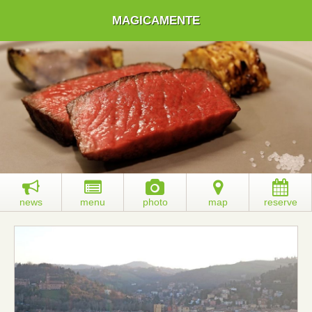
MAGICAMENTE
news
menu
photo
map
reserve