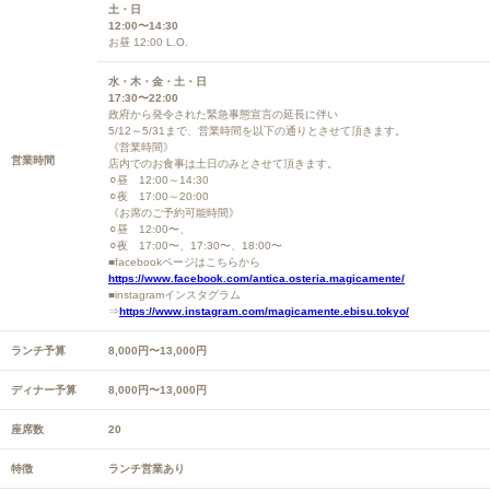
土・日
12:00〜14:30
お昼 12:00 L.O.
水・木・金・土・日
17:30〜22:00
政府から発令された緊急事態宣言の延長に伴い
5/12～5/31まで、営業時間を以下の通りとさせて頂きます。
《営業時間》
営業時間
店内でのお食事は土日のみとさせて頂きます。
⚪︎昼 12:00～14:30
⚪︎夜 17:00～20:00
《お席のご予約可能時間》
⚪︎昼 12:00〜、
⚪︎夜 17:00〜、17:30〜、18:00〜
■facebookページはこちらから
https://www.facebook.com/antica.osteria.magicamente/
■instagramインスタグラム
⇒
https://www.instagram.com/magicamente.ebisu.tokyo/
ランチ予算
8,000円〜13,000円
ディナー予算
8,000円〜13,000円
座席数
20
特徴
ランチ営業あり